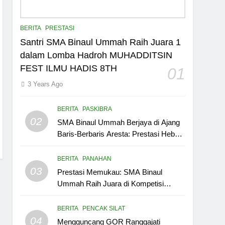
BERITA
PRESTASI
Santri SMA Binaul Ummah Raih Juara 1
dalam Lomba Hadroh MUHADDITSIN
FEST ILMU HADIS 8TH
01
3 Years Ago
BERITA
PASKIBRA
02
SMA Binaul Ummah Berjaya di Ajang
Baris-Berbaris Aresta: Prestasi Hebat
yang Memukau
BERITA
PANAHAN
03
Prestasi Memukau: SMA Binaul
Ummah Raih Juara di Kompetisi
Panahan Dandim Cup 1 Kabupaten
Cirebon
BERITA
PENCAK SILAT
04
Mengguncang GOR Ranggajati