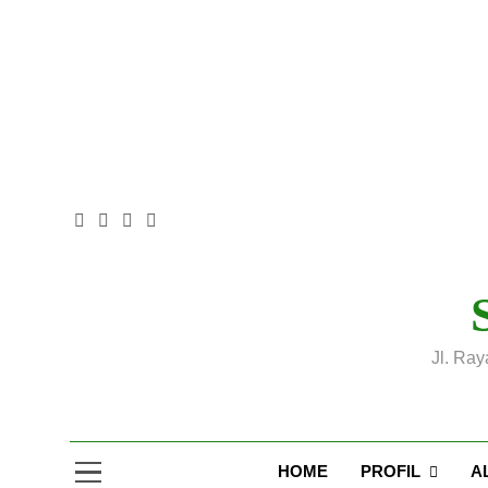
Skip
to
content
Jl. Ray
HOME
PROFIL
A