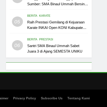
Sumber: SMA Binaul Ummah Bersinar
di Kejurda Tapak Suci UMC Cup I
BERITA
KARATE
05
Raih Prestasi Gemilang di Kejuaraan
Karate INKAI Open KONI Kabupaten
Cirebon Cup I Se-Jawa Barat 2023:
Azelia Gayatri dan Agnia Ikrima
BERITA
PRESTASI
Hanyfa membawa SMA Binaul
06
Santri SMA Binaul Ummah Sabet
Ummah Berjaya!
Juara 3 di Ajang SEMESTA UNIKU
aimer
Privacy Policy
Subscribe Us
Tentang Kami